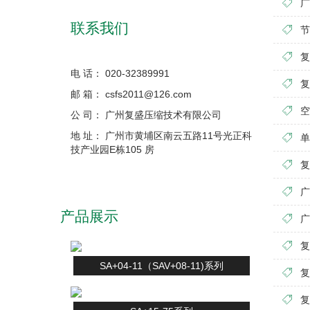
广
联系我们
节
复
电 话： 020-32389991
复
邮 箱： csfs2011@126.com
空
公 司： 广州复盛压缩技术有限公司
地 址： 广州市黄埔区南云五路11号光正科
单
技产业园E栋105 房
复
广
产品展示
广
复
SA+04-11（SAV+08-11)系列
复
复