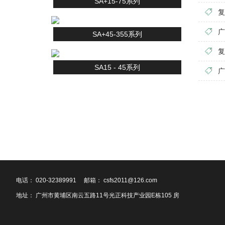
SA+15-75系列
复
广
SA+45-355系列
复
SA15 - 45系列
广
电话： 020-32389991
邮箱： csfs2011@126.com
地址： 广州市黄埔区南云五路11号光正科技产业园E栋105 房