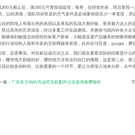
成300元截止后，满200元可复投或提现；每单，拉得拿的多，而且复投
2代，以此类推；团队培训奖是的天气条件是必须要保留至少一单复投，所
各自的阵地上有着出色的表现以及厚实的实战大典经验，更具魅力达人的
，受过高等的艺术深造，经过多重工作实战磨练。并拥有与国内外各大企
，能够做到敏捷启动您的目标客户群体，大幅度促退产品服务的销量和船
好的行业结构人脉和丰富的互联网媒体资源，此外还与百度，google，
阶段，还原事实。对目标达成共识之后，我们就去看看实际的结果是什么
标，哪些地方剧做的好，哪些地方没有达到自己的预期，这是第二步。第
要花比较多的时间、比较紧要的一个环节，要让大师深入地来分析，从中
一条：
广东实力SWV无油空压机配件点击咨询免费报价