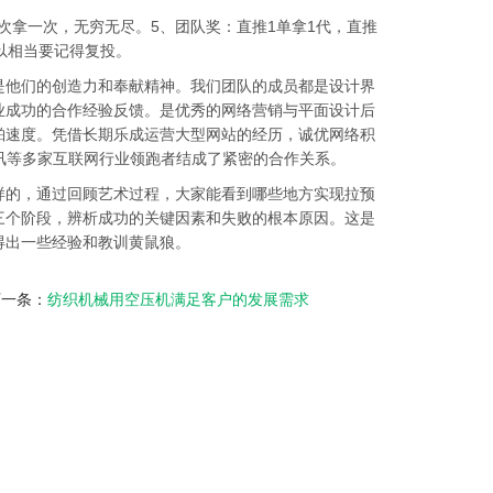
一次拿一次，无穷无尽。5、团队奖：直推1单拿1代，直推
以相当要记得复投。
是他们的创造力和奉献精神。我们团队的成员都是设计界
业成功的合作经验反馈。是优秀的网络营销与平面设计后
舶速度。凭借长期乐成运营大型网站的经历，诚优网络积
腾讯等多家互联网行业领跑者结成了紧密的合作关系。
样的，通过回顾艺术过程，大家能看到哪些地方实现拉预
三个阶段，辨析成功的关键因素和失败的根本原因。这是
得出一些经验和教训黄鼠狼。
下一条：
纺织机械用空压机满足客户的发展需求