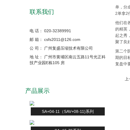
单，分
联系我们
2单拿
他们在
的精英
电 话： 020-32389991
起之秀
邮 箱： csfs2011@126.com
聚了良
公 司： 广州复盛压缩技术有限公司
第二个
地 址： 广州市黄埔区南云五路11号光正科
期的目
技产业园E栋105 房
复盘中
上
产品展示
SA+04-11（SAV+08-11)系列