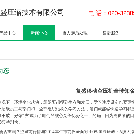
盛压缩技术有限公司
电 话：020-3238
产品中心
新闻中心
睿力狮后处理
售后服务
动态
复盛移动空压机全球知
情况下，环境变化越快，组织要想得到生存和发展，学习速度设定也要更
个层级员工与部门和、全部组织结构的学习方法，咱们就能够快速学习和
快不破，好像“快”成为了咱们的核心竞争优势之一。的确，因为消费者的
必须特别快。
史会否重演？望当前行情与2014年牛市前夜全面对比08/国衰证券：A股