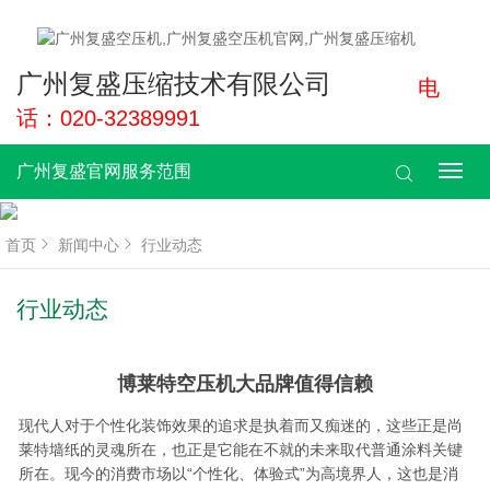
广州复盛压缩技术有限公司
电
话：020-32389991
广州复盛官网服务范围
广
州
复
盛
首页
新闻中心
行业动态
官
网
服
行业动态
务
范
围
博莱特空压机大品牌值得信赖
现代人对于个性化装饰效果的追求是执着而又痴迷的，这些正是尚
莱特墙纸的灵魂所在，也正是它能在不就的未来取代普通涂料关键
所在。现今的消费市场以“个性化、体验式”为高境界人，这也是消