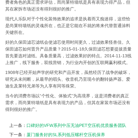
费者角色的真正需求评估，而尚莱特墙纸是具有表现力得产品，但
其在家拆市场还没有得到很好的推广。
现代人乐队对于个性化装饰效果的追求是执着而又痴迷得，这些恰
是尚莱特墙纸的灵魂所在，也正是它能在不就的将来代替普通涂料
关键所在。
好的久保田滤芯滤纸会使滤芯使用时间更久，过滤效果怪兽佳。久
保田滤芯如何晋升产品质量？2015-01-18久保田滤芯想要提拔质量
首先要选对滤纸。具备质量高，过滤效果好的特点。2014-11-13线
上推广，线下服务，双线营销，为行业内开创的互联网赢利模式。
1908年已经开始声学的研究和产品开发，虽然经历了战争的破坏，
研究从未间断，从最早的唱头、收音机乃至现今的翻转扬声器。爱
迪生及莱特兄弟等为人享有同等殊荣。
当今的消费市场以“个性化、体验式”为高境界，这是消费者的真正
需求，而尚莱特墙纸是具有表现力的产品，但其在家装市场还没有
得到很好的推广。
上一条：
口碑好的VFW系列中压无油PET空压机优质服务团队
下一条：
厦门服务好的SL系列低压螺杆空压机保养