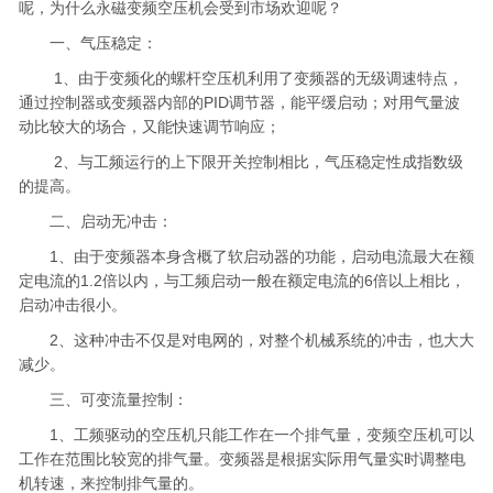
呢，为什么永磁变频空压机会受到市场欢迎呢？
一、气压稳定：
1、由于变频化的螺杆空压机利用了变频器的无级调速特点，
通过控制器或变频器内部的PID调节器，能平缓启动；对用气量波
动比较大的场合，又能快速调节响应；
2、与工频运行的上下限开关控制相比，气压稳定性成指数级
的提高。
二、启动无冲击：
1、由于变频器本身含概了软启动器的功能，启动电流最大在额
定电流的1.2倍以内，与工频启动一般在额定电流的6倍以上相比，
启动冲击很小。
2、这种冲击不仅是对电网的，对整个机械系统的冲击，也大大
减少。
三、可变流量控制：
1、工频驱动的空压机只能工作在一个排气量，变频空压机可以
工作在范围比较宽的排气量。变频器是根据实际用气量实时调整电
机转速，来控制排气量的。