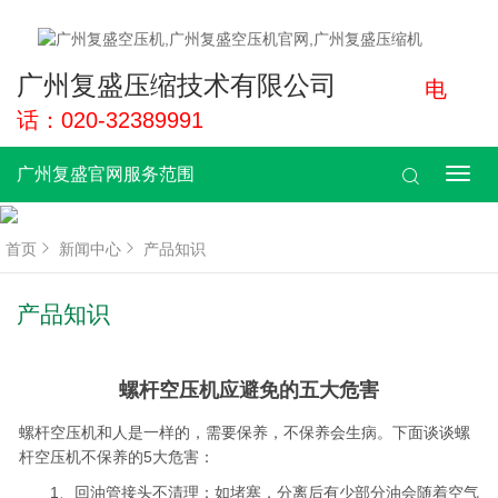
广州复盛压缩技术有限公司
电
话：020-32389991
广州复盛官网服务范围
广
州
复
盛
首页
新闻中心
产品知识
官
网
服
产品知识
务
范
围
螺杆空压机应避免的五大危害
螺杆空压机和人是一样的，需要保养，不保养会生病。下面谈谈螺
杆空压机不保养的5大危害：
1、回油管接头不清理：如堵塞，分离后有少部分油会随着空气