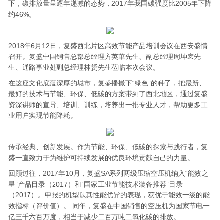
下，碳排放量呈逐年递减的态势，2017年我国碳强度比2005年下降
约46%。
2018年6月12日，复盛西北片区高效节能产品培训会议在西安盛情
召开。复盛中国销售总部总经理方英華先生、副总经理周坤宏先
生、通路事业处副总经理林赟先生莅临本次会议。
在这座文化底蕴深厚的城市，复盛播撒下“绿色”的种子，把最新、
最好的技术与节能、环保、低碳的方案带到了西北地区，通过复盛
资深讲师的宣导、培训、训练，培养出一批专业人才，帮助更多工
业用户实现节能降耗。
传承经典、创新发展。作为节能、环保、低碳的探索与践行者，复
盛一直致力于为维护可持续发展的优良环境贡献自己的力量。
回顾过往，2017年10月，复盛SA系列两级压缩空压机纳入“能效之
星”产品目录（2017）和“国家工业节能技术装备推荐”目录
（2017）。申报的机型以其性能优异的表现，获优于能效一级的能
效指标（评价值）。 同年，复盛在中国销售的空压机为国家节电一
亿三千六百万度，相当于减少二百万吨二氧化碳的排放。